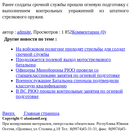
Ранее солдаты срочной службы прошли огневую подготовку с
выполнением контрольных упражнений из штатного
стрелкового оружия.
автор :
admsite
, Просмотров : 1 852
Комментарии (0)
Другие новости по теме :
На войсковом полигоне проходят стрельбы для солдат
срочной службы
Продолжается полевой выход мотострелкового
батальона
Офицеры Минобороны РЮО провели со
старшеклассниками занятия по огневой подготовке
Военнослужащие Батальона спецназа подтвердили
классную квалификацию
В ВС РЮО прошли контрольные занятия по огневой
подготовке
Вверх
Главная страница
Copyright © alaniamil.org
При копировании материалов, гиперссылка обязательна.
Республика Южная
Осетия, г.Цхинвал, ул. Сталина д.18
Тел.: 8(9974)45-31-31, факс: 8(9974)45-