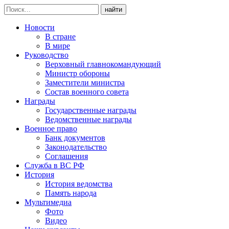
найти
Новости
В стране
В мире
Руководство
Верховный главнокомандующий
Министр обороны
Заместители министра
Состав военного совета
Награды
Государственные награды
Ведомственные награды
Военное право
Банк документов
Законодательство
Соглашения
Служба в ВС РФ
История
История ведомства
Память народа
Мультимедиа
Фото
Видео