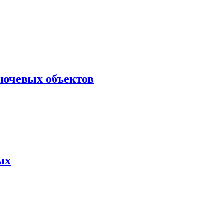
лючевых объектов
ых