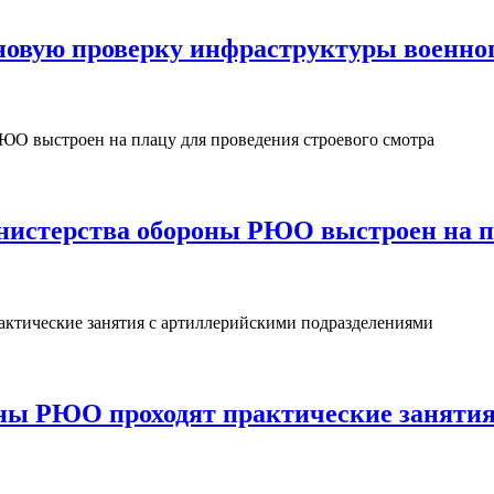
овую проверку инфраструктуры военног
нистерства обороны РЮО выстроен на пл
ны РЮО проходят практические занятия