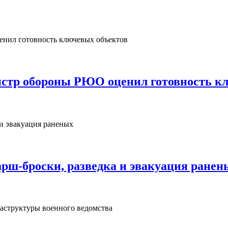
нистр обороны РЮО оценил готовность к
рш‑броски, разведка и эвакуация ранен