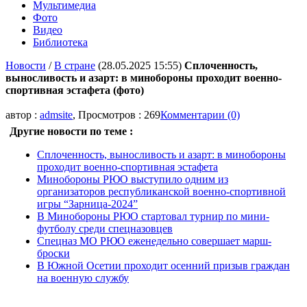
Мультимедиа
Фото
Видео
Библиотека
Новости
/
В стране
(28.05.2025 15:55)
Сплоченность,
выносливость и азарт: в минобороны проходит военно-
спортивная эстафета (фото)
автор :
admsite
, Просмотров : 269
Комментарии (0)
Другие новости по теме :
Сплоченность, выносливость и азарт: в минобороны
проходит военно-спортивная эстафета
Минобороны РЮО выступило одним из
организаторов республиканской военно-спортивной
игры “Зарница-2024”
В Минобороны РЮО стартовал турнир по мини-
футболу среди спецназовцев
Спецназ МО РЮО еженедельно совершает марш-
броски
В Южной Осетии проходит осенний призыв граждан
на военную службу