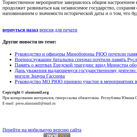
Торжественное мероприятие завершилось общим настроением н
продолжит развиваться как независимое государство, сохраняя
напоминанием о значимости исторической даты и о том, что бу
вернуться назад
версия для печати
Другие новости по теме:
Руководство и офицеры Минобороны РЮО почтили памят
Военнослужащие батальона спецназ почтили память Русл
Память о жертвах Ередской трагедии: врид Министра об
Дань уважения выдающемуся государственному деятелю: 
могиле Знаура Гассиева
Руководство МО РЮО приняло участие в мероприятиях в
Copyright © alaniamil.org
При копировании материалов, гиперссылка обязательна.
Республика Южная Ос
E-mail: press.alaniamil@mail.ru
Перейти на мобильную версию сайта