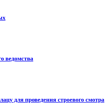
ых
о ведомства
ацу для проведения строевого смотра