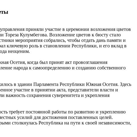
еты
правления приняли участие в церемонии возложения цветов
и Тореза Кулумбегова. Возложение цветов к бюсту стало
стники мероприятия собрались, чтобы отдать дань памяти и
ал ключевую роль в становлении Республики, и его вклад в
рода неоценим.
жная Осетия, когда был принят акт провозглашения
мление народа к самоопределению и созданию собственного
илось в здании Парламента Республики Южная Осетия. Здесь
нное участие в принятии акта, представители власти и
ли важность сохранения суверенитета и укрепления
сть требует постоянной работы по развитию и укреплению
местных усилий для достижения поставленных целей.
рыми столкнулась Республика на пути к своей независимости,