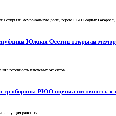
Республики Южная Осетия открыли мемо
нистр обороны РЮО оценил готовность к