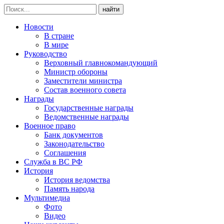
найти
Новости
В стране
В мире
Руководство
Верховный главнокомандующий
Министр обороны
Заместители министра
Состав военного совета
Награды
Государственные награды
Ведомственные награды
Военное право
Банк документов
Законодательство
Соглашения
Служба в ВС РФ
История
История ведомства
Память народа
Мультимедиа
Фото
Видео