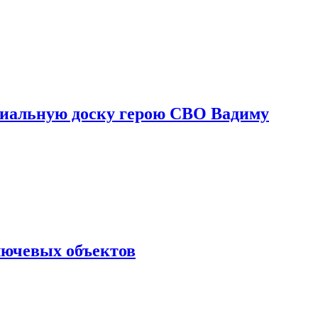
риальную доску герою СВО Вадиму
лючевых объектов