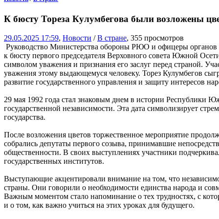
К бюсту Тореза Кулумбегова были возложены цв
29.05.2025 17:59
,
Новости
/
В стране
, 355 просмотров
Руководство Министерства обороны РЮО и офицеры органов у
к бюсту первого председателя Верховного совета Южной Осети
символом уважения и признания его заслуг перед страной. Уча
уважения этому выдающемуся человеку. Торез Кулумбегов сыгр
развитие государственного управления и защиту интересов на
29 мая 1992 года стал знаковым днем в истории Республики Ю
государственной независимости. Эта дата символизирует стре
государства.
После возложения цветов торжественное мероприятие продолж
собрались депутаты первого созыва, принимавшие непосредстве
общественности. В своих выступлениях участники подчеркива
государственных институтов.
Выступающие акцентировали внимание на том, что независимо
страны. Они говорили о необходимости единства народа и сов
Важным моментом стало напоминание о тех трудностях, с кото
и о том, как важно учиться на этих уроках для будущего.