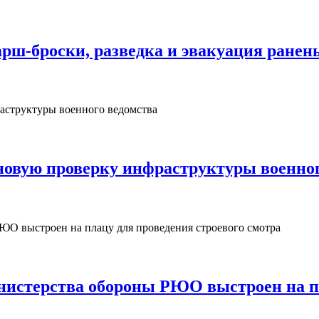
рш‑броски, разведка и эвакуация ранен
овую проверку инфраструктуры военног
нистерства обороны РЮО выстроен на пл