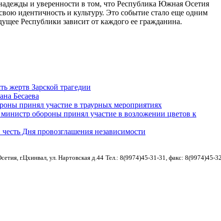
адежды и уверенности в том, что Республика Южная Осетия
 свою идентичность и культуру. Это событие стало еще одним
дущее Республики зависит от каждого ее гражданина.
ь жертв Зарской трагедии
ана Бесаева
ороны принял участие в траурных мероприятиях
министр обороны принял участие в возложении цветов к
 честь Дня провозглашения независимости
етия, г.Цхинвал, ул. Нартовская д.44
Тел.: 8(9974)45-31-31, факс: 8(9974)45-3