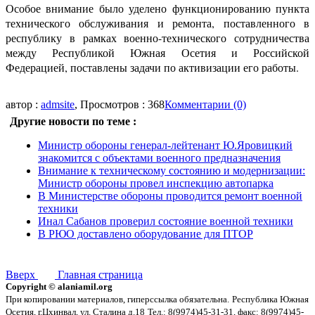
Особое внимание было уделено функционированию пункта
технического обслуживания и ремонта, поставленного в
республику в рамках военно-технического сотрудничества
между Республикой Южная Осетия и Российской
Федерацией, поставлены задачи по активизации его работы.
автор :
admsite
, Просмотров : 368
Комментарии (0)
Другие новости по теме :
Министр обороны генерал-лейтенант Ю.Яровицкий
знакомится с объектами военного предназначения
Внимание к техническому состоянию и модернизации:
Министр обороны провел инспекцию автопарка
В Министерстве обороны проводится ремонт военной
техники
Инал Сабанов проверил состояние военной техники
В РЮО доставлено оборудование для ПТОР
Вверх
Главная страница
Copyright © alaniamil.org
При копировании материалов, гиперссылка обязательна.
Республика Южная
Осетия, г.Цхинвал, ул. Сталина д.18
Тел.: 8(9974)45-31-31, факс: 8(9974)45-