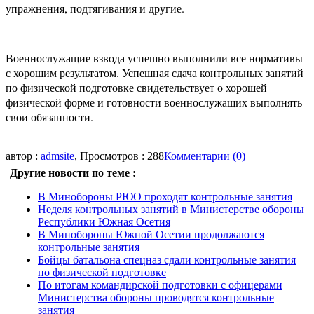
упражнения, подтягивания и другие.
Военнослужащие взвода успешно выполнили все нормативы
с хорошим результатом. Успешная сдача контрольных занятий
по физической подготовке свидетельствует о хорошей
физической форме и готовности военнослужащих выполнять
свои обязанности.
автор :
admsite
, Просмотров : 288
Комментарии (0)
Другие новости по теме :
В Минобороны РЮО проходят контрольные занятия
Неделя контрольных занятий в Министерстве обороны
Республики Южная Осетия
В Минобороны Южной Осетии продолжаются
контрольные занятия
Бойцы батальона спецназ сдали контрольные занятия
по физической подготовке
По итогам командирской подготовки с офицерами
Министерства обороны проводятся контрольные
занятия