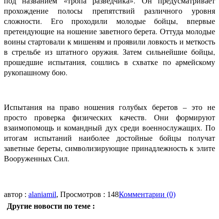
под названием «тропа разведчика». Он предусматривает
прохождение полосы препятствий различного уровня
сложности. Его проходили молодые бойцы, впервые
претендующие на ношение заветного берета. Оттуда молодые
воины стартовали к мишеням и проявили ловкость и меткость
в стрельбе из штатного оружия. Затем сильнейшие бойцы,
прошедшие испытания, сошлись в схватке по армейскому
рукопашному бою.
Испытания на право ношения голубых беретов – это не
просто проверка физических качеств. Они формируют
взаимопомощь и командный дух среди военнослужащих. По
итогам испытаний наиболее достойные бойцы получат
заветные береты, символизирующие принадлежность к элите
Вооруженных Сил.
автор :
alaniamil
, Просмотров : 148
Комментарии (0)
Другие новости по теме :