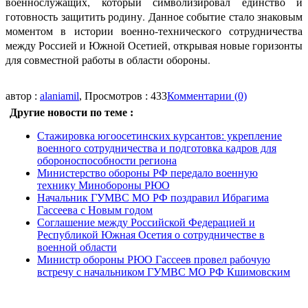
военнослужащих, который символизировал единство и
готовность защитить родину. Данное событие стало знаковым
моментом в истории военно-технического сотрудничества
между Россией и Южной Осетией, открывая новые горизонты
для совместной работы в области обороны.
автор :
alaniamil
, Просмотров : 433
Комментарии (0)
Другие новости по теме :
Стажировка югоосетинских курсантов: укрепление
военного сотрудничества и подготовка кадров для
обороноспособности региона
Министерство обороны РФ передало военную
технику Минобороны РЮО
Начальник ГУМВС МО РФ поздравил Ибрагима
Гассеева с Новым годом
Соглашение между Российской Федерацией и
Республикой Южная Осетия о сотрудничестве в
военной области
Министр обороны РЮО Гассеев провел рабочую
встречу с начальником ГУМВС МО РФ Кшимовским