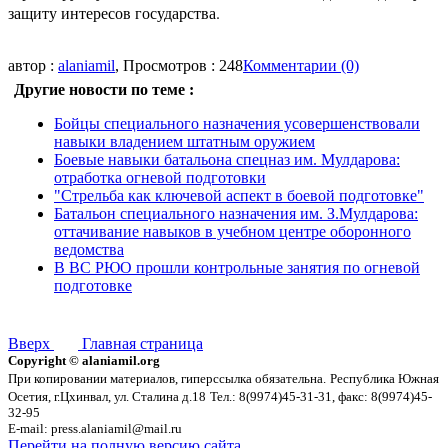
защиту интересов государства.
автор :
alaniamil
, Просмотров : 248
Комментарии (0)
Другие новости по теме :
Бойцы специального назначения усовершенствовали
навыки владением штатным оружием
Боевые навыки батальона спецназ им. Мулдарова:
отработка огневой подготовки
"Стрельба как ключевой аспект в боевой подготовке"
Батальон специального назначения им. З.Мулдарова:
оттачивание навыков в учебном центре оборонного
ведомства
В ВС РЮО прошли контрольные занятия по огневой
подготовке
Вверх
Главная страница
Copyright © alaniamil.org
При копировании материалов, гиперссылка обязательна.
Республика Южная
Осетия, г.Цхинвал, ул. Сталина д.18
Тел.: 8(9974)45-31-31, факс: 8(9974)45-
32-95
E-mail: press.alaniamil@mail.ru
Перейти на полную версию сайта