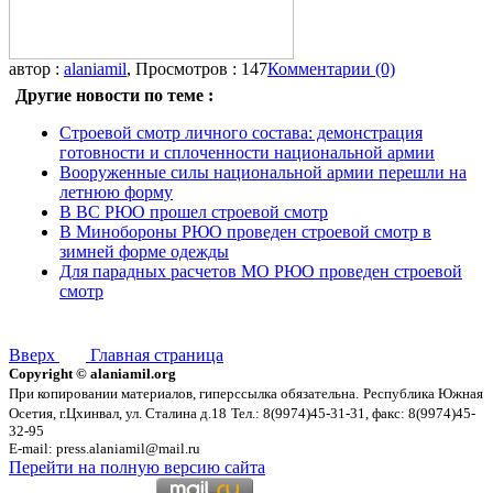
автор :
alaniamil
, Просмотров : 147
Комментарии (0)
Другие новости по теме :
Строевой смотр личного состава: демонстрация
готовности и сплоченности национальной армии
Вооруженные силы национальной армии перешли на
летнюю форму
В ВС РЮО прошел строевой смотр
В Минобороны РЮО проведен строевой смотр в
зимней форме одежды
Для парадных расчетов МО РЮО проведен строевой
смотр
Вверх
Главная страница
Copyright © alaniamil.org
При копировании материалов, гиперссылка обязательна.
Республика Южная
Осетия, г.Цхинвал, ул. Сталина д.18
Тел.: 8(9974)45-31-31, факс: 8(9974)45-
32-95
E-mail: press.alaniamil@mail.ru
Перейти на полную версию сайта