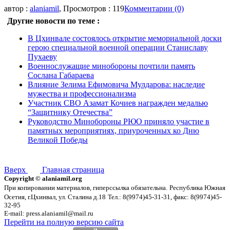
автор :
alaniamil
, Просмотров : 119
Комментарии (0)
Другие новости по теме :
В Цхинвале состоялось открытие мемориальной доски
герою специальной военной операции Станиславу
Пухаеву
Военнослужащие минобороны почтили память
Сослана Габараева
Влияние Зелима Ефимовича Мулдарова: наследие
мужества и профессионализма
Участник СВО Азамат Кочиев награжден медалью
“Защитнику Отечества”
Руководство Минобороны РЮО приняло участие в
памятных мероприятиях, приуроченных ко Дню
Великой Победы
Вверх
Главная страница
Copyright © alaniamil.org
При копировании материалов, гиперссылка обязательна.
Республика Южная
Осетия, г.Цхинвал, ул. Сталина д.18
Тел.: 8(9974)45-31-31, факс: 8(9974)45-
32-95
E-mail: press.alaniamil@mail.ru
Перейти на полную версию сайта