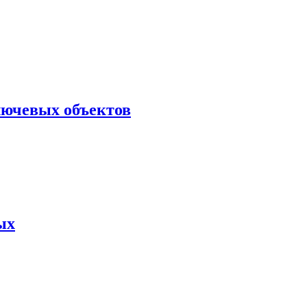
лючевых объектов
ых