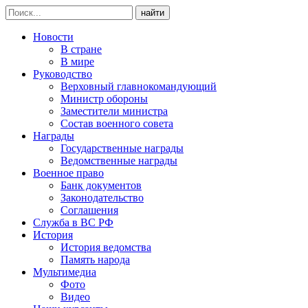
найти
Новости
В стране
В мире
Руководство
Верховный главнокомандующий
Министр обороны
Заместители министра
Состав военного совета
Награды
Государственные награды
Ведомственные награды
Военное право
Банк документов
Законодательство
Соглашения
Служба в ВС РФ
История
История ведомства
Память народа
Мультимедиа
Фото
Видео