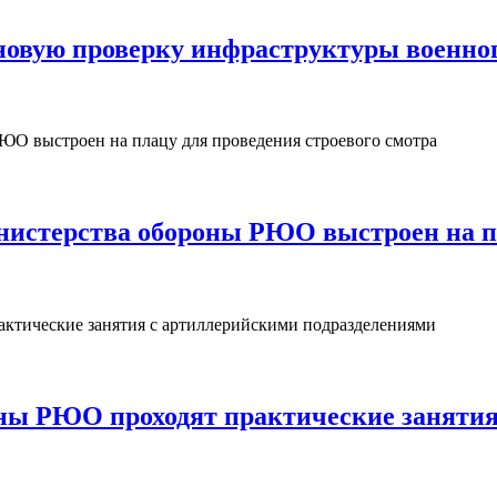
овую проверку инфраструктуры военног
нистерства обороны РЮО выстроен на пл
ны РЮО проходят практические занятия