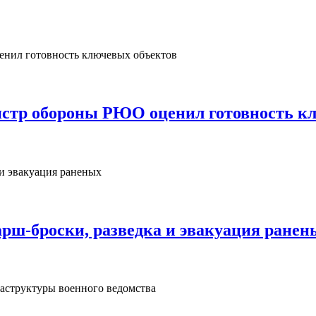
нистр обороны РЮО оценил готовность к
рш‑броски, разведка и эвакуация ранен