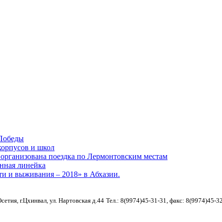
Победы
корпусов и школ
рганизована поездка по Лермонтовским местам
нная линейка
и и выживания – 2018» в Абхазии.
етия, г.Цхинвал, ул. Нартовская д.44
Тел.: 8(9974)45-31-31, факс: 8(9974)45-3