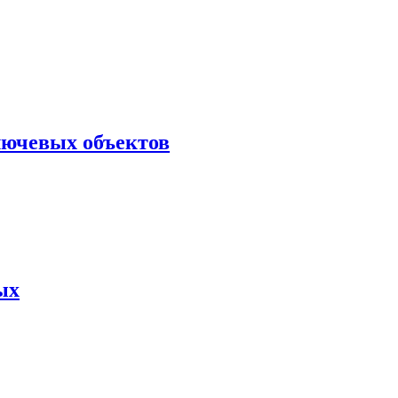
лючевых объектов
ых