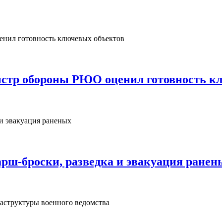
нистр обороны РЮО оценил готовность к
рш‑броски, разведка и эвакуация ранен