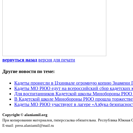
вернуться назад
версия для печати
Другие новости по теме:
Кадеты пронесли в Цхинвале огромную копию Знамени 
Кадеты МО РЮО едут на всероссийский сбор кадетских 
Для воспитанников Кадетской школы Минобороны РЮО о
В Кадетской школе Минобороны РЮО прошла торжестве
Кадеты МО РЮО участвуют в лагере «Азбука безопасност
Copyright © alaniamil.org
При копировании материалов, гиперссылка обязательна.
Республика Южная Ос
E-mail: press.alaniamil@mail.ru