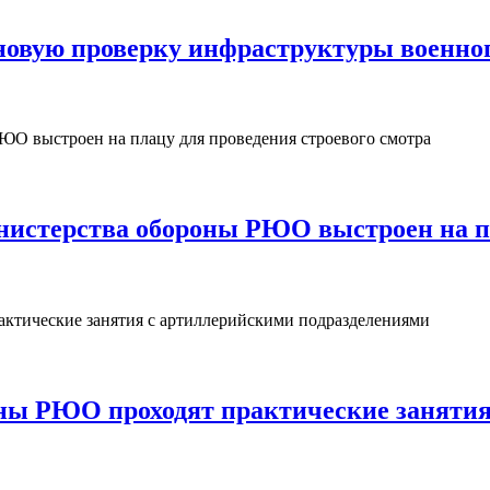
овую проверку инфраструктуры военног
нистерства обороны РЮО выстроен на пл
ны РЮО проходят практические занятия