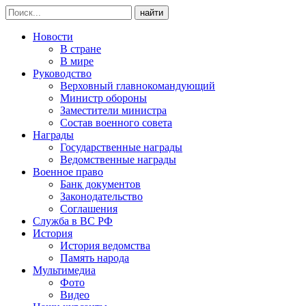
найти
Новости
В стране
В мире
Руководство
Верховный главнокомандующий
Министр обороны
Заместители министра
Состав военного совета
Награды
Государственные награды
Ведомственные награды
Военное право
Банк документов
Законодательство
Соглашения
Служба в ВС РФ
История
История ведомства
Память народа
Мультимедиа
Фото
Видео