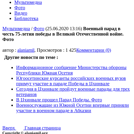
Мультимедиа
Фото
Видео
Библиотека
Мультимедиа
/
Фото
(25.06.2020 13:16)
Военный парад в
честь 75-летия победы в Великой Отечественной войне.
Фото
автор :
alaniamil
, Просмотров : 1 425
Комментарии (0)
Другие новости по теме :
Информационное сообщение Министерства обороны
Республики Южная Осетия
Югоосетинские курсанты российских военных вузов
примут участие в параде Победы в Цхинвале
Сегодня в Цхинвале пройдут военные парады для трех
ветеранов
В Цхинвале прошел Парад Победы. Фото
Военнослужащие из Южной Осетии впервые приняли
участие в военном параде в Абхазии
Вверх
Главная страница
Copyright © alaniamil.org