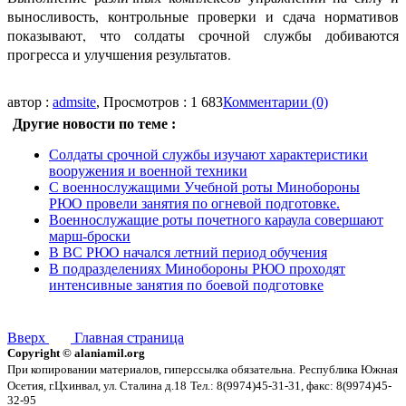
выносливость, контрольные проверки и сдача нормативов
показывают, что солдаты срочной службы добиваются
прогресса и улучшения результатов.
автор :
admsite
, Просмотров : 1 683
Комментарии (0)
Другие новости по теме :
Солдаты срочной службы изучают характеристики
вооружения и военной техники
С военнослужащими Учебной роты Минобороны
РЮО провели занятия по огневой подготовке.
Военнослужащие роты почетного караула совершают
марш-броски
В ВС РЮО начался летний период обучения
В подразделениях Минобороны РЮО проходят
интенсивные занятия по боевой подготовке
Вверх
Главная страница
Copyright © alaniamil.org
При копировании материалов, гиперссылка обязательна.
Республика Южная
Осетия, г.Цхинвал, ул. Сталина д.18
Тел.: 8(9974)45-31-31, факс: 8(9974)45-
32-95