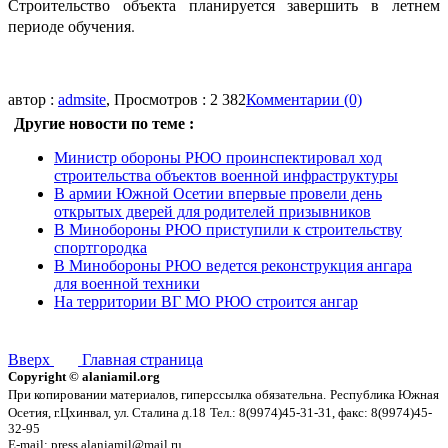
Строительство объекта планируется завершить в летнем
периоде обучения.
автор :
admsite
, Просмотров : 2 382
Комментарии (0)
Другие новости по теме :
Министр обороны РЮО проинспектировал ход
строительства объектов военной инфраструктуры
В армии Южной Осетии впервые провели день
открытых дверей для родителей призывников
В Минобороны РЮО приступили к строительству
спортгородка
В Минобороны РЮО ведется реконструкция ангара
для военной техники
На территории ВГ МО РЮО строится ангар
Вверх
Главная страница
Copyright © alaniamil.org
При копировании материалов, гиперссылка обязательна.
Республика Южная
Осетия, г.Цхинвал, ул. Сталина д.18
Тел.: 8(9974)45-31-31, факс: 8(9974)45-
32-95
E-mail: press.alaniamil@mail.ru