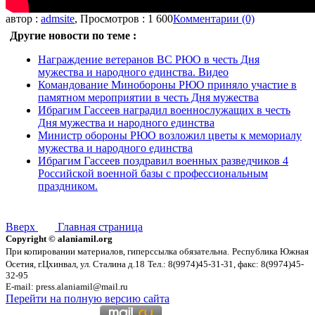
автор :
admsite
, Просмотров : 1 600
Комментарии (0)
Другие новости по теме :
Награждение ветеранов ВС РЮО в честь Дня
мужества и народного единства. Видео
Командование Минобороны РЮО приняло участие в
памятном мероприятии в честь Дня мужества
Ибрагим Гассеев наградил военнослужащих в честь
Дня мужества и народного единства
Министр обороны РЮО возложил цветы к мемориалу
мужества и народного единства
Ибрагим Гассеев поздравил военных разведчиков 4
Российской военной базы с профессиональным
праздником.
Вверх
Главная страница
Copyright © alaniamil.org
При копировании материалов, гиперссылка обязательна.
Республика Южная
Осетия, г.Цхинвал, ул. Сталина д.18
Тел.: 8(9974)45-31-31, факс: 8(9974)45-
32-95
E-mail: press.alaniamil@mail.ru
Перейти на полную версию сайта