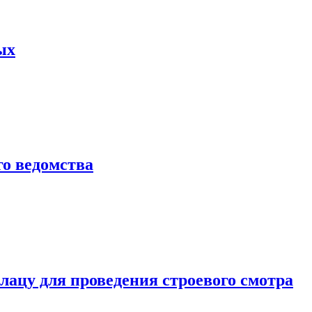
ых
о ведомства
ацу для проведения строевого смотра