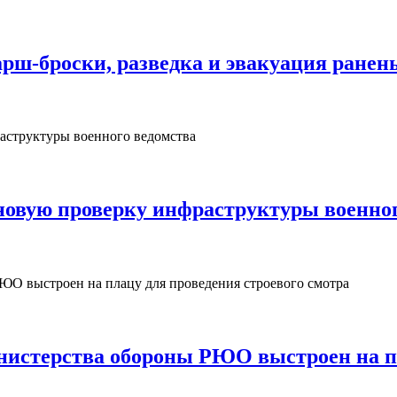
рш‑броски, разведка и эвакуация ранен
овую проверку инфраструктуры военног
нистерства обороны РЮО выстроен на пл