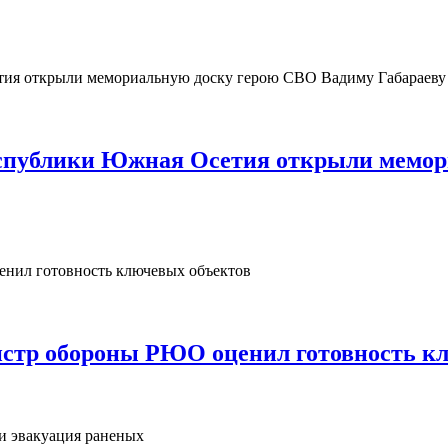
Республики Южная Осетия открыли мемо
нистр обороны РЮО оценил готовность к