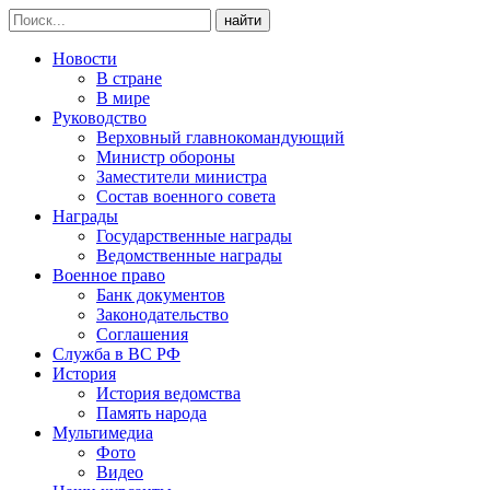
найти
Новости
В стране
В мире
Руководство
Верховный главнокомандующий
Министр обороны
Заместители министра
Состав военного совета
Награды
Государственные награды
Ведомственные награды
Военное право
Банк документов
Законодательство
Соглашения
Служба в ВС РФ
История
История ведомства
Память народа
Мультимедиа
Фото
Видео