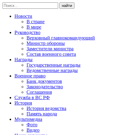
найти
Новости
В стране
В мире
Руководство
Верховный главнокомандующий
Министр обороны
Заместители министра
Состав военного совета
Награды
Государственные награды
Ведомственные награды
Военное право
Банк документов
Законодательство
Соглашения
Служба в ВС РФ
История
История ведомства
Память народа
Мультимедиа
Фото
Видео