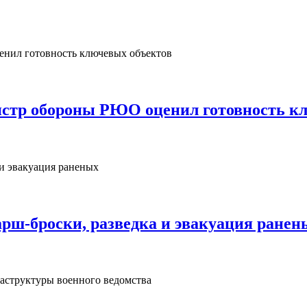
нистр обороны РЮО оценил готовность к
рш‑броски, разведка и эвакуация ранен