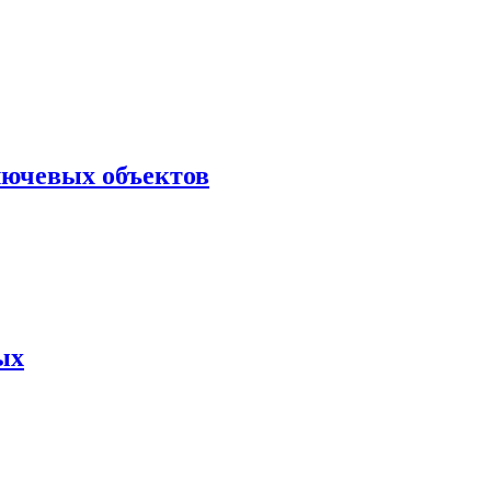
лючевых объектов
ых