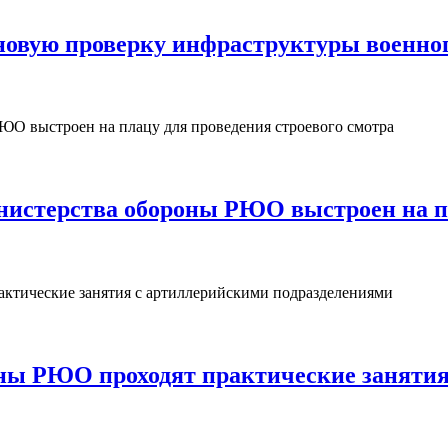
овую проверку инфраструктуры военног
нистерства обороны РЮО выстроен на пл
ны РЮО проходят практические занятия