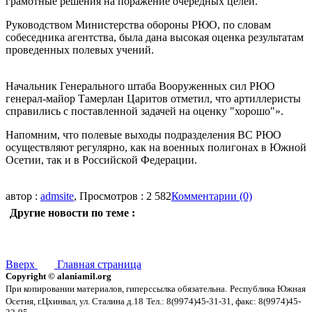
грамотные решения на поражение очередных целей.
Руководством Министерства обороны РЮО, по словам
собеседника агентства, была дана высокая оценка результатам
проведенных полевых учений.
Начальник Генерального штаба Вооруженных сил РЮО
генерал-майор Тамерлан Царитов отметил, что артиллеристы
справились с поставленной задачей на оценку "хорошо"».
Напомним, что полевые выходы подразделения ВС РЮО
осуществляют регулярно, как на военных полигонах в Южной
Осетии, так и в Российской Федерации.
автор :
admsite
, Просмотров : 2 582
Комментарии (0)
Другие новости по теме :
Вверх
Главная страница
Copyright © alaniamil.org
При копировании материалов, гиперссылка обязательна.
Республика Южная
Осетия, г.Цхинвал, ул. Сталина д.18
Тел.: 8(9974)45-31-31, факс: 8(9974)45-