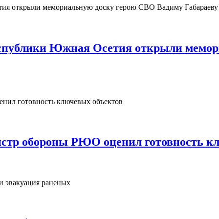
Республики Южная Осетия открыли мемо
нистр обороны РЮО оценил готовность к