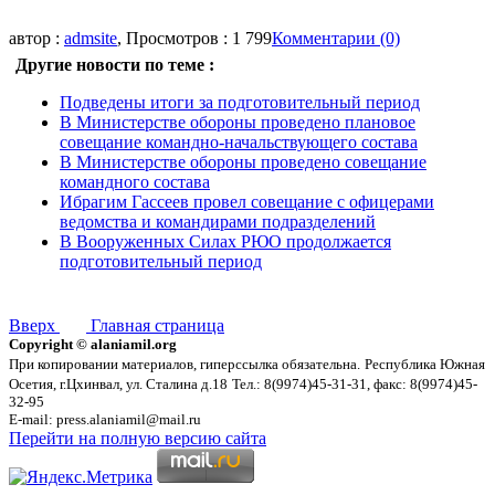
автор :
admsite
, Просмотров : 1 799
Комментарии (0)
Другие новости по теме :
Подведены итоги за подготовительный период
В Министерстве обороны проведено плановое
совещание командно-начальствующего состава
В Министерстве обороны проведено совещание
командного состава
Ибрагим Гассеев провел совещание с офицерами
ведомства и командирами подразделений
В Вооруженных Силах РЮО продолжается
подготовительный период
Вверх
Главная страница
Copyright © alaniamil.org
При копировании материалов, гиперссылка обязательна.
Республика Южная
Осетия, г.Цхинвал, ул. Сталина д.18
Тел.: 8(9974)45-31-31, факс: 8(9974)45-
32-95
E-mail: press.alaniamil@mail.ru
Перейти на полную версию сайта