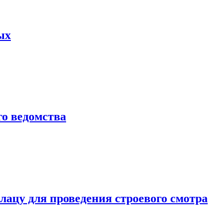
ых
о ведомства
ацу для проведения строевого смотра