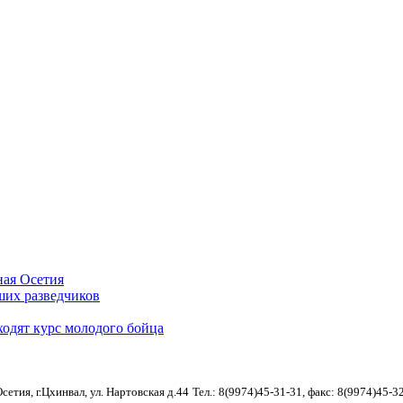
ная Осетия
их разведчиков
одят курс молодого бойца
етия, г.Цхинвал, ул. Нартовская д.44
Тел.: 8(9974)45-31-31, факс: 8(9974)45-3