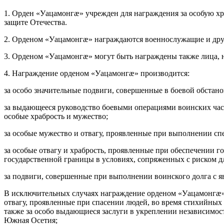
1. Орден «Уацамонгæ» учрежден для награждения за особую хр
защите Отечества.
2. Орденом «Уацамонгæ» награждаются военнослужащие и др
3. Орденом «Уацамонгæ» могут быть награждены также лица,
4. Награждение орденом «Уацамонгæ» производится:
за особо значительные подвиги, совершенные в боевой обстано
за выдающееся руководство боевыми операциями воинских час
особые храбрость и мужество;
за особые мужество и отвагу, проявленные при выполнении сп
за особые отвагу и храбрость, проявленные при обеспечении 
государственной границы в условиях, сопряженных с риском д
за подвиги, совершенные при выполнении воинского долга с я
В исключительных случаях награждение орденом «Уацамонгæ» 
отвагу, проявленные при спасении людей, во время стихийных 
также за особо выдающиеся заслуги в укреплении независимос
Южная Осетия;