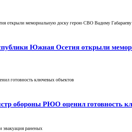
Республики Южная Осетия открыли мемо
нистр обороны РЮО оценил готовность к