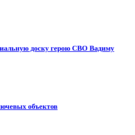
риальную доску герою СВО Вадиму
лючевых объектов