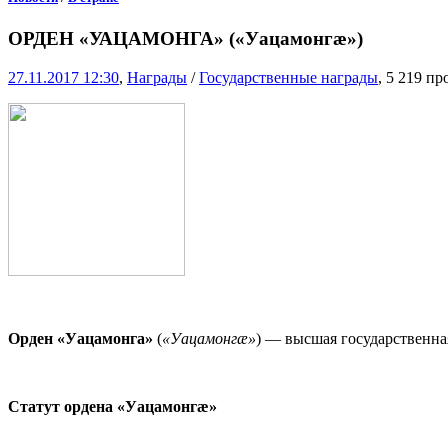
ОРДЕН «УАЦАМОНГА» («Уацамонгæ»)
27.11.2017 12:30
,
Награды
/
Государственные награды
, 5 219 п
Орден «Уацамонга»
(
«Уацамонгæ»
) — высшая государственна
Статут ордена «Уацамонгæ»