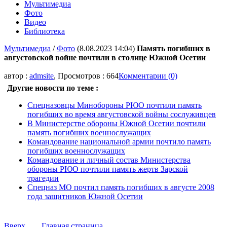
Мультимедиа
Фото
Видео
Библиотека
Мультимедиа
/
Фото
(8.08.2023 14:04)
Память погибших в
августовской войне почтили в столице Южной Осетии
автор :
admsite
, Просмотров : 664
Комментарии (0)
Другие новости по теме :
Спецназовцы Минобороны РЮО почтили память
погибших во время августовской войны сослуживцев
В Министерстве обороны Южной Осетии почтили
память погибших военнослужащих
Командование национальной армии почтило память
погибших военнослужащих
Командование и личный состав Министерства
обороны РЮО почтили память жертв Зарской
трагедии
Спецназ МО почтил память погибших в августе 2008
года защитников Южной Осетии
Вверх
Главная страница