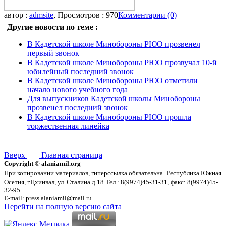
автор :
admsite
, Просмотров : 970
Комментарии (0)
Другие новости по теме :
В Кадетской школе Минобороны РЮО прозвенел
первый звонок
В Кадетской школе Минобороны РЮО прозвучал 10-й
юбилейный последний звонок
В Кадетской школе Минобороны РЮО отметили
начало нового учебного года
Для выпускников Кадетской школы Минобороны
прозвенел последний звонок
В Кадетской школе Минобороны РЮО прошла
торжественная линейка
Вверх
Главная страница
Copyright © alaniamil.org
При копировании материалов, гиперссылка обязательна.
Республика Южная
Осетия, г.Цхинвал, ул. Сталина д.18
Тел.: 8(9974)45-31-31, факс: 8(9974)45-
32-95
E-mail: press.alaniamil@mail.ru
Перейти на полную версию сайта