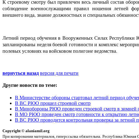
К строевому смотру был привлечен весь личный состав оборо
соблюдение военнослужащими правил ношения летней форм
внешнего вида, знание должностных и специальных обязанност
Летний период обучения в Вооруженных Силах Республики Юж
запланированы неделя боевой готовности и комплекс мероприя
полевых условиях на войсковом полигоне ведомства.
вернуться назад
версия для печати
Другие новости по теме:
В Министерстве обороны стартовал летний период обуче
В ВС РЮО прошел строевой смотр
В Минобороны РЮО проведен строевой смотр в зимней 
В МО РЮО проведен смотр готовности к открытию летне
В ВС РЮО проводится контрольная проверка за летний п
Copyright © alaniamil.org
При копировании материалов, гиперссылка обязательна.
Республика Южная Ос