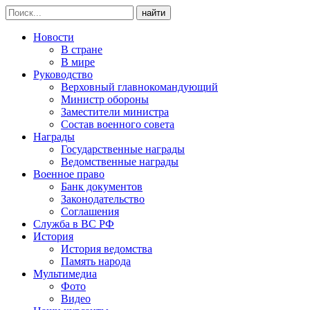
найти
Новости
В стране
В мире
Руководство
Верховный главнокомандующий
Министр обороны
Заместители министра
Состав военного совета
Награды
Государственные награды
Ведомственные награды
Военное право
Банк документов
Законодательство
Соглашения
Служба в ВС РФ
История
История ведомства
Память народа
Мультимедиа
Фото
Видео