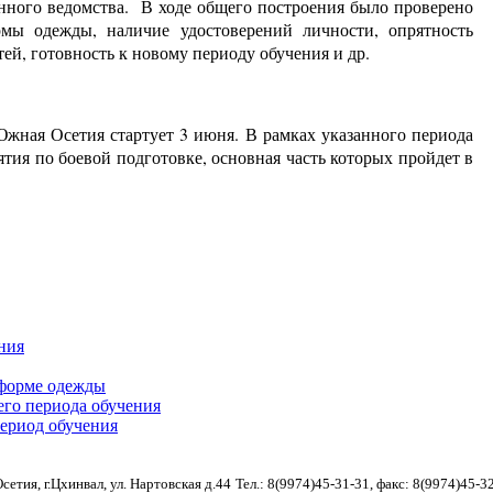
нного ведомства. В ходе общего построения было проверено
ы одежды, наличие удостоверений личности, опрятность
ей, готовность к новому периоду обучения и др.
ная Осетия стартует 3 июня. В рамках указанного периода
тия по боевой подготовке, основная часть которых пройдет в
ния
форме одежды
го периода обучения
ериод обучения
етия, г.Цхинвал, ул. Нартовская д.44
Тел.: 8(9974)45-31-31, факс: 8(9974)45-3