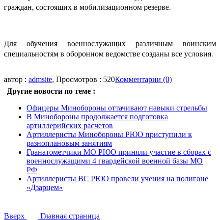
граждан, состоящих в мобилизационном резерве.
Для обучения военнослужащих различным воинским
специальностям в оборонном ведомстве созданы все условия.
автор :
admsite
, Просмотров : 520
Комментарии (0)
Другие новости по теме :
Офицеры Минобороны оттачивают навыки стрельбы
В Минобороны продолжается подготовка
артиллерийских расчетов
Артиллеристы Минобороны РЮО приступили к
разноплановым занятиям
Гранатометчики МО РЮО приняли участие в сборах с
военнослужащими 4 гвардейской военной базы МО
РФ
Артиллеристы ВС РЮО провели учения на полигоне
«Дзарцем»
Вверх
Главная страница