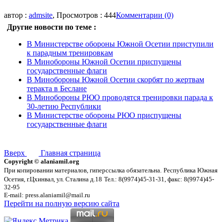
автор :
admsite
, Просмотров : 444
Комментарии (0)
Другие новости по теме :
В Министерстве обороны Южной Осетии приступили
к парадным тренировкам
В Минобороны Южной Осетии приспущены
государственные флаги
В Минобороны Южной Осетии скорбят по жертвам
теракта в Беслане
В Минобороны РЮО проводятся тренировки парада к
30-летию Республики
В Министерстве обороны РЮО приспущены
государственные флаги
Вверх
Главная страница
Copyright © alaniamil.org
При копировании материалов, гиперссылка обязательна.
Республика Южная
Осетия, г.Цхинвал, ул. Сталина д.18
Тел.: 8(9974)45-31-31, факс: 8(9974)45-
32-95
E-mail: press.alaniamil@mail.ru
Перейти на полную версию сайта