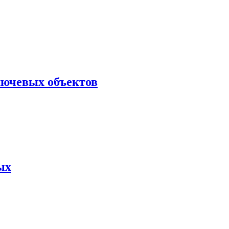
лючевых объектов
ых