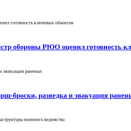
нистр обороны РЮО оценил готовность к
рш‑броски, разведка и эвакуация ранен