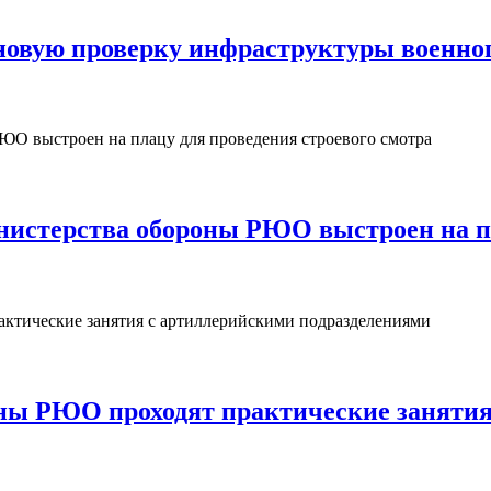
овую проверку инфраструктуры военног
нистерства обороны РЮО выстроен на пл
ны РЮО проходят практические занятия