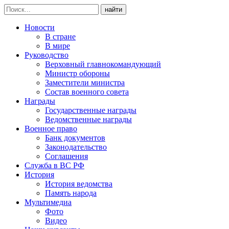
найти
Новости
В стране
В мире
Руководство
Верховный главнокомандующий
Министр обороны
Заместители министра
Состав военного совета
Награды
Государственные награды
Ведомственные награды
Военное право
Банк документов
Законодательство
Соглашения
Служба в ВС РФ
История
История ведомства
Память народа
Мультимедиа
Фото
Видео