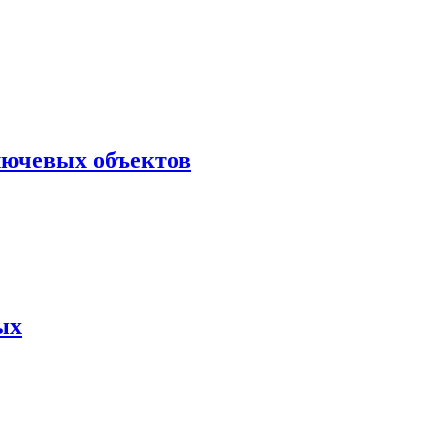
лючевых объектов
ых