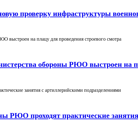
овую проверку инфраструктуры военног
нистерства обороны РЮО выстроен на пл
ны РЮО проходят практические занятия