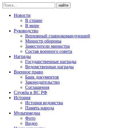
найти
Новости
В стране
В мире
Руководство
Верховный главнокомандующий
Министр обороны
Заместители министра
Состав военного совета
Награды
Государственные награды
Ведомственные награды
Военное право
Банк документов
Законодательство
Соглашения
Служба в ВС РФ
История
История ведомства
Память народа
Мультимедиа
Фото
Видео