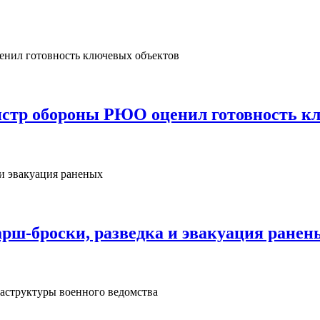
нистр обороны РЮО оценил готовность к
рш‑броски, разведка и эвакуация ранен