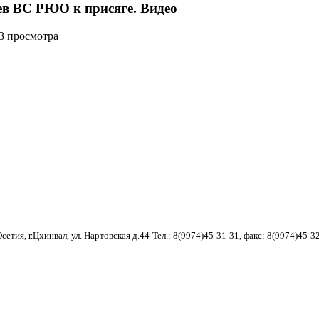
ев ВС РЮО к присяге. Видео
03 просмотра
етия, г.Цхинвал, ул. Нартовская д.44
Тел.: 8(9974)45-31-31, факс: 8(9974)45-3