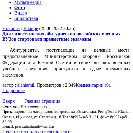
Мультимедиа
Фото
Видео
Библиотека
Новости
/
В мире
(25.06.2022 20:25)
Для югоосетинских абитуриентов российских военных
ВУЗов стартовали предметные экзамены
Абитуриенты, поступающие на целевые места,
предоставленные Министерством обороны Российской
Федерации для Южной Осетии в своих высших военных
учебных заведениях, приступили к сдаче предметных
экзаменов.
автор :
alaniamil
, Просмотров : 2 349
Комментарии (0)
,
Подробнее
Вверх
Главная страница
Copyright © alaniamil.org
При копировании материалов, гиперссылка обязательна.
Республика Южная
Осетия, г.Цхинвал, ул. Сталина д.18
Тел.: 8(9974)45-31-31, факс: 8(9974)45-
32-95
E-mail: press.alaniamil@mail.ru
Перейти на полную версию сайта