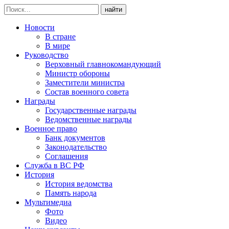
найти
Новости
В стране
В мире
Руководство
Верховный главнокомандующий
Министр обороны
Заместители министра
Состав военного совета
Награды
Государственные награды
Ведомственные награды
Военное право
Банк документов
Законодательство
Соглашения
Служба в ВС РФ
История
История ведомства
Память народа
Мультимедиа
Фото
Видео