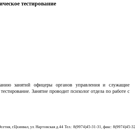
ческое тестирование
санию занятий офицеры органов управления и служащие
естирование. Занятие проводит психолог отдела по работе с
етия, г.Цхинвал, ул. Нартовская д.44
Тел.: 8(9974)45-31-31, факс: 8(9974)45-3