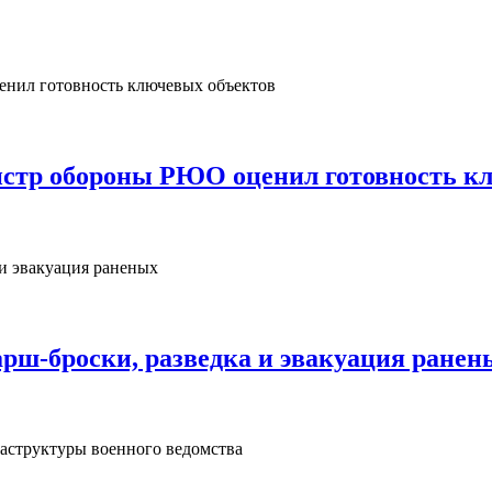
нистр обороны РЮО оценил готовность к
рш‑броски, разведка и эвакуация ранен