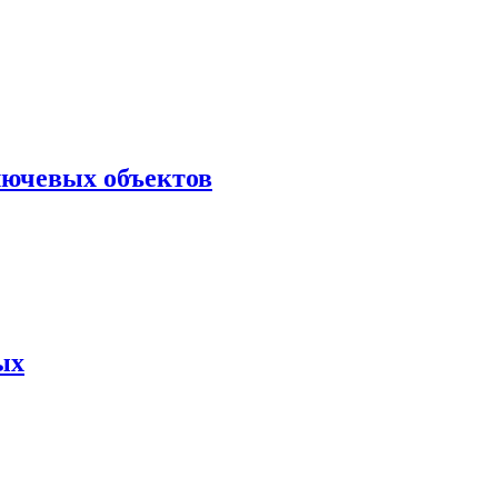
лючевых объектов
ых