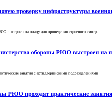
овую проверку инфраструктуры военног
нистерства обороны РЮО выстроен на пл
ны РЮО проходят практические занятия