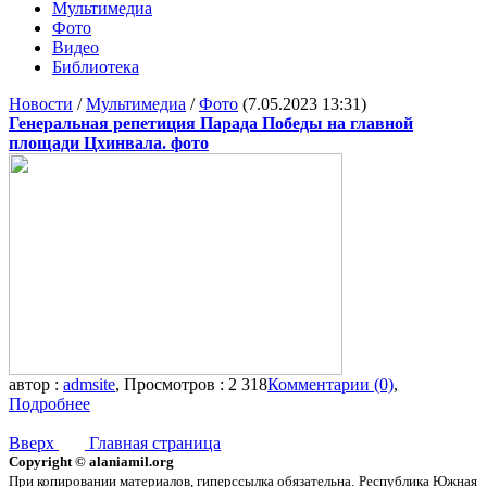
Мультимедиа
Фото
Видео
Библиотека
Новости
/
Мультимедиа
/
Фото
(7.05.2023 13:31)
Генеральная репетиция Парада Победы на главной
площади Цхинвала. фото
автор :
admsite
, Просмотров : 2 318
Комментарии (0)
,
Подробнее
Вверх
Главная страница
Copyright © alaniamil.org
При копировании материалов, гиперссылка обязательна.
Республика Южная