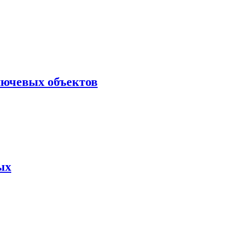
лючевых объектов
ых