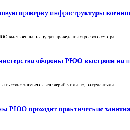
овую проверку инфраструктуры военног
нистерства обороны РЮО выстроен на пл
ны РЮО проходят практические занятия