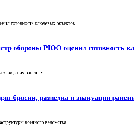
нистр обороны РЮО оценил готовность к
рш‑броски, разведка и эвакуация ранен