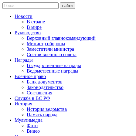
найти
Новости
В стране
В мире
Руководство
Верховный главнокомандующий
Министр обороны
Заместители министра
Состав военного совета
Награды
Государственные награды
Ведомственные награды
Военное право
Банк документов
Законодательство
Соглашения
Служба в ВС РФ
История
История ведомства
Память народа
Мультимедиа
Фото
Видео