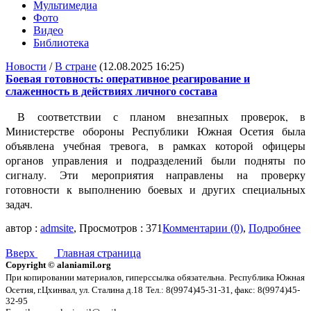
Мультимедиа
Фото
Видео
Библиотека
Новости
/
В стране
(12.08.2025 16:25)
Боевая готовность: оперативное реагирование и
слаженность в действиях личного состава
В соответствии с планом внезапных проверок, в
Министерстве обороны Республики Южная Осетия была
объявлена учебная тревога, в рамках которой офицеры
органов управления и подразделений были подняты по
сигналу. Эти мероприятия направлены на проверку
готовности к выполнению боевых и других специальных
задач.
автор :
admsite
, Просмотров : 371
Комментарии (0)
,
Подробнее
Вверх
Главная страница
Copyright © alaniamil.org
При копировании материалов, гиперссылка обязательна.
Республика Южная
Осетия, г.Цхинвал, ул. Сталина д.18
Тел.: 8(9974)45-31-31, факс: 8(9974)45-
32-95