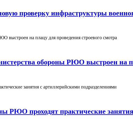
овую проверку инфраструктуры военног
нистерства обороны РЮО выстроен на пл
ны РЮО проходят практические занятия