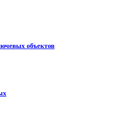
лючевых объектов
ых