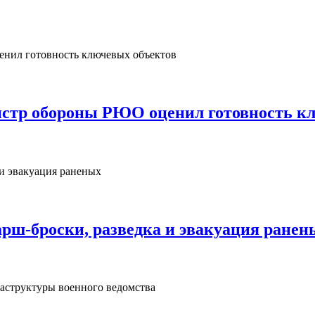
нистр обороны РЮО оценил готовность к
рш‑броски, разведка и эвакуация ранен