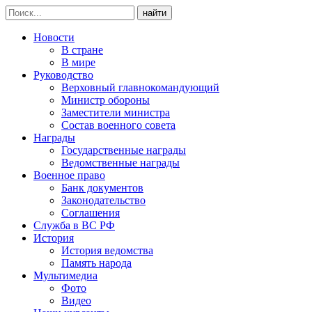
найти
Новости
В стране
В мире
Руководство
Верховный главнокомандующий
Министр обороны
Заместители министра
Состав военного совета
Награды
Государственные награды
Ведомственные награды
Военное право
Банк документов
Законодательство
Соглашения
Служба в ВС РФ
История
История ведомства
Память народа
Мультимедиа
Фото
Видео