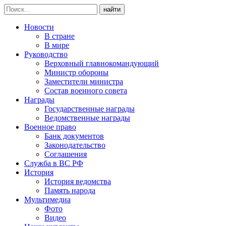
найти
Новости
В стране
В мире
Руководство
Верховный главнокомандующий
Министр обороны
Заместители министра
Состав военного совета
Награды
Государственные награды
Ведомственные награды
Военное право
Банк документов
Законодательство
Соглашения
Служба в ВС РФ
История
История ведомства
Память народа
Мультимедиа
Фото
Видео