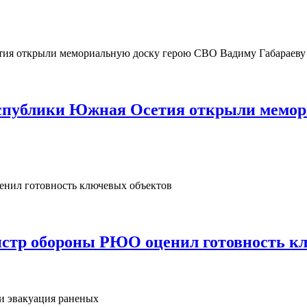
Республики Южная Осетия открыли мемо
нистр обороны РЮО оценил готовность к