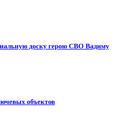
риальную доску герою СВО Вадиму
лючевых объектов