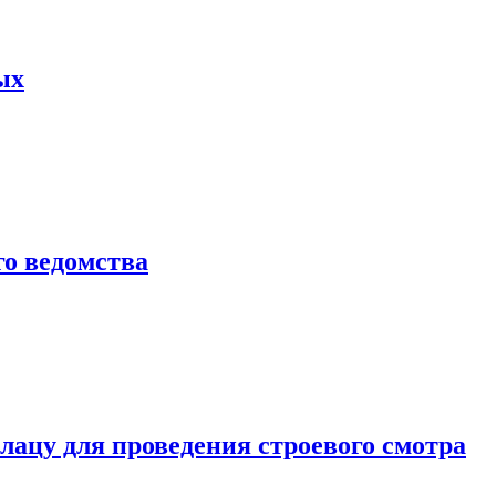
ых
о ведомства
ацу для проведения строевого смотра