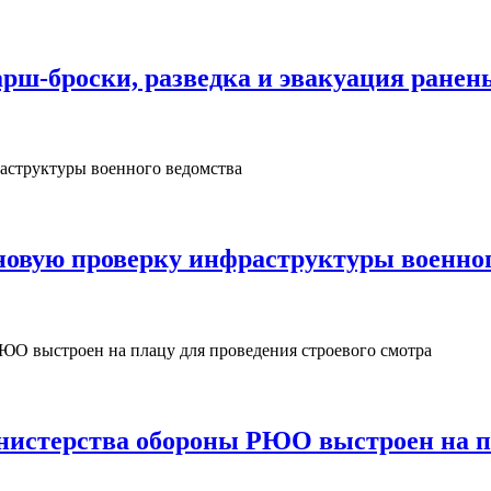
рш‑броски, разведка и эвакуация ранен
овую проверку инфраструктуры военног
нистерства обороны РЮО выстроен на пл