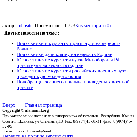
автор :
admsite
, Просмотров : 1 723
Комментарии (0)
Другие новости по теме :
Призывники и курсанты присягнули на верность
Родине
Призывники дали клятву на верность Родине
Югоосетинские курсанты вузов Минобороны РФ
присягнули на верность родине
Югоосетинские курсанты российских военных вузов
проходят курс молодого бойца
Новобранцы осеннего призыва приведены к военной
присяге
Вверх
Главная страница
Copyright © alaniamil.org
При копировании материалов, гиперссылка обязательна.
Республика Южная
Осетия, г.Цхинвал, ул. Сталина д.18
Тел.: 8(9974)45-31-31, факс: 8(9974)45-
32-95
E-mail: press.alaniamil@mail.ru
Перейти на полную версию сайта