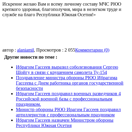
Искренне желаю Вам и всему личному составу МЧС РЮО
крепкого здоровья, благополучия, мира в нелегком труде и
службе на благо Республики Южная Осетия!»
автор :
alaniamil
, Просмотров : 2 055
Комментарии (0)
Другие новости по теме :
Ибрагим Гассеев выразил соболезнования Сергею
Шойгу в связи с крушением самолета Ту-154
Поздравление министра обороны РЮО Ибрагима
Гассеева с Днем работника органов государственной
безопасности
Ибрагим Гассеев поздравил военных разведчиков 4
Российской военной базы с профессиональным
праздником.
Министр обороны РЮО Ирагим Гассеев поздравил
артиллеристов с профессиональным праздником
Ибрагим Гассеев назначен Министром обороны
Республики Южная Осетия