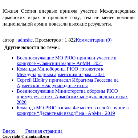
Южная Осетия впервые приняла участие Международных
армейских играх в прошлом году, тем не менее команды
национальной армии показали высокие результаты.
автор :
admsite
, Просмотров : 1 822
Комментарии (0)
Другие новости по теме :
Военнослужащие МО РЮО приняли участие в
конкурсе «Саянский марш» АрМИ- 2021
Команды Минобороны РЮО готовятся к
Международным армейским играм - 2021
Сергей Шойгу пригласил Ибрагима Гассеева на
Армейские международные игры
Военнослужащие Министерства обороны РЮО
примут участие в Армейских международных играх
2020
Команда МО РЮО заняла 4-е место в своей группе в
конкурсе “Десантный взвод” на «АрМи»-2019
Вверх
Главная страница
Copyright © alaniamil.org