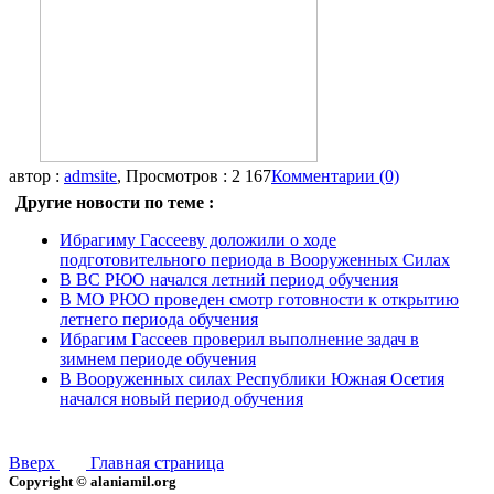
автор :
admsite
, Просмотров : 2 167
Комментарии (0)
Другие новости по теме :
Ибрагиму Гассееву доложили о ходе
подготовительного периода в Вооруженных Силах
В ВС РЮО начался летний период обучения
В МО РЮО проведен смотр готовности к открытию
летнего периода обучения
Ибрагим Гассеев проверил выполнение задач в
зимнем периоде обучения
В Вооруженных силах Республики Южная Осетия
начался новый период обучения
Вверх
Главная страница
Copyright © alaniamil.org