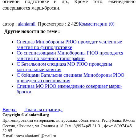
огневой подготовке и др., Кроме того, еженедельно
совершаются марш-броски.
автор :
alaniamil
, Просмотров : 2 429
Комментарии (0)
Другие новости по теме :
Спецназ Минобороны РЮО проходит усиленные
занятия по физподготовке
Со спецназовцами Минобороны РЮО проводятся
занятия по военной топографии
С Батальоном спецназа МО РЮО проведены
контрольные занятия
С бойцами Батальона спецназа Минобороны РЮО
проведены соревнования
Спецназ МО РЮО еженедельно совершает марш-
броски
Вверх
Главная страница
Copyright © alaniamil.org
При копировании материалов, гиперссылка обязательна.
Республика Южная
Осетия, г.Цхинвал, ул. Сталина д.18
Тел.: 8(9974)45-31-31, факс: 8(9974)45-
32-95
E-mail: press.alaniamil@mail.ru