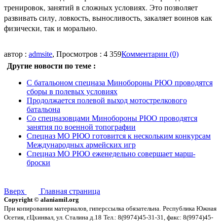
тренировок, занятий в сложных условиях. Это позволяет
развивать силу, ловкость, выносливость, закаляет воинов как
физически, так и морально.
автор :
admsite
, Просмотров : 4 359
Комментарии (0)
Другие новости по теме :
С батальоном спецназа Минобороны РЮО проводятся
сборы в полевых условиях
Продолжается полевой выход мотострелкового
батальона
Со спецназовцами Минобороны РЮО проводятся
занятия по военной топографии
Спецназ МО РЮО готовится к нескольким конкурсам
Международных армейских игр
Спецназ МО РЮО еженедельно совершает марш-
броски
Вверх
Главная страница
Copyright © alaniamil.org
При копировании материалов, гиперссылка обязательна.
Республика Южная
Осетия, г.Цхинвал, ул. Сталина д.18
Тел.: 8(9974)45-31-31, факс: 8(9974)45-