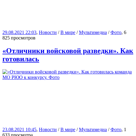
29.08.2021 22:03
,
Новости
/
В мире
/
Мультимедиа
/
Фото
, 6
825 просмотров
«Отличники войсковой разведки». Как
готовилась
23.08.2021 10:45
,
Новости
/
В мире
/
Мультимедиа
/
Фото
, 1
633 просмотра