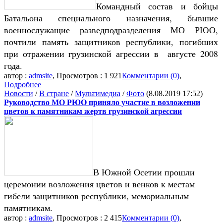
Командный состав и бойцы
Батальона специального назначения, бывшие
военнослужащие разведподразделения МО РЮО,
почтили память защитников республики, погибших
при отражении грузинской агрессии в августе 2008
года.
автор :
admsite
, Просмотров : 1 921
Комментарии (0)
,
Подробнее
Новости
/
В стране
/
Мультимедиа
/
Фото
(8.08.2019 17:52)
Руководство МО РЮО приняло участие в возложении
цветов к памятникам жертв грузинской агрессии
В Южной Осетии прошли
церемонии возложения цветов и венков к местам
гибели защитников республики, мемориальным
памятникам.
автор :
admsite
, Просмотров : 2 415
Комментарии (0)
,