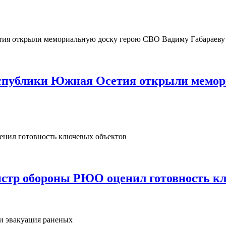
Республики Южная Осетия открыли мемо
нистр обороны РЮО оценил готовность к