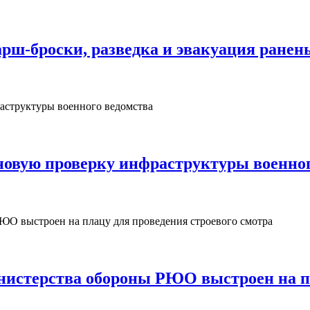
рш‑броски, разведка и эвакуация ранен
овую проверку инфраструктуры военног
нистерства обороны РЮО выстроен на пл