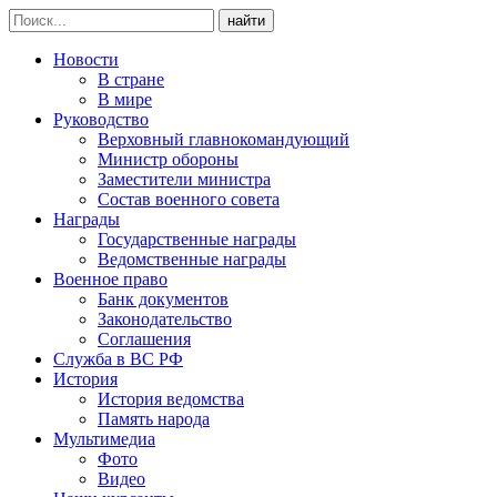
найти
Новости
В стране
В мире
Руководство
Верховный главнокомандующий
Министр обороны
Заместители министра
Состав военного совета
Награды
Государственные награды
Ведомственные награды
Военное право
Банк документов
Законодательство
Соглашения
Служба в ВС РФ
История
История ведомства
Память народа
Мультимедиа
Фото
Видео