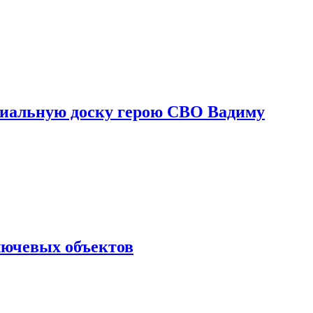
риальную доску герою СВО Вадиму
лючевых объектов