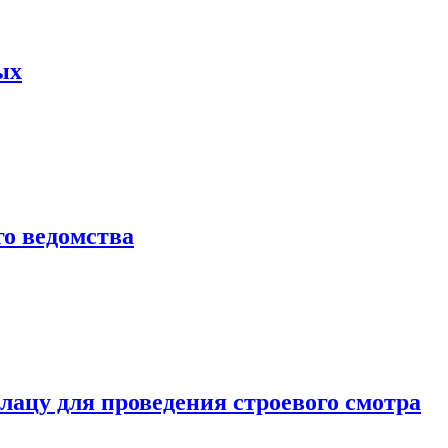
ых
о ведомства
ацу для проведения строевого смотра