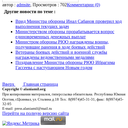
автор :
admsite
, Просмотров : 702
Комментарии (0)
Другие новости по теме :
Врид Министра обороны Инал Сабанов проверил ход
выполнения текущих задач
Министерством обороны прорабатывается вопрос
единовременных денежных выплат
Министром обороны РЮО награждены воины,
получившие ранения в ходе боевых действий
Ветераны боевых действий и военной службы
награждены ведомственными медалями
Поздравление Министра обороны РЮО Ибрагима
Гассеева с наступающим Новым годом
Вверх
Главная страница
Copyright © alaniamil.org
При копировании материалов, гиперссылка обязательна.
Республика Южная
Осетия, г.Цхинвал, ул. Сталина д.18
Тел.: 8(9974)45-31-31, факс: 8(9974)45-
32-95
E-mail: press.alaniamil@mail.ru
Перейти на полную версию сайта