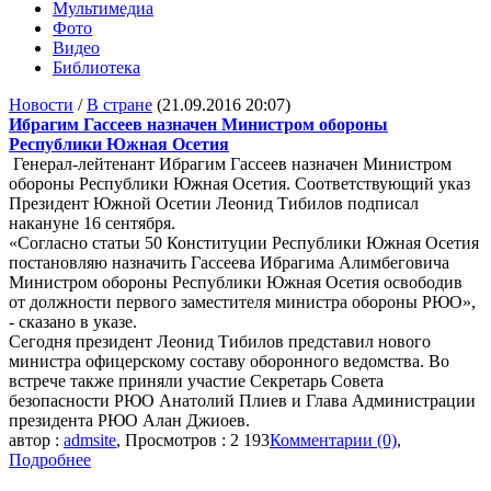
Мультимедиа
Фото
Видео
Библиотека
Новости
/
В стране
(21.09.2016 20:07)
Ибрагим Гассеев назначен Министром обороны
Республики Южная Осетия
Генерал-лейтенант Ибрагим Гассеев назначен Министром
обороны Республики Южная Осетия. Соответствующий указ
Президент Южной Осетии Леонид Тибилов подписал
накануне 16 сентября.
«Согласно статьи 50 Конституции Республики Южная Осетия
постановляю назначить Гассеева Ибрагима Алимбеговича
Министром обороны Республики Южная Осетия освободив
от должности первого заместителя министра обороны РЮО»,
- сказано в указе.
Сегодня президент Леонид Тибилов представил нового
министра офицерскому составу оборонного ведомства. Во
встрече также приняли участие Секретарь Совета
безопасности РЮО Анатолий Плиев и Глава Администрации
президента РЮО Алан Джиоев.
автор :
admsite
, Просмотров : 2 193
Комментарии (0)
,
Подробнее