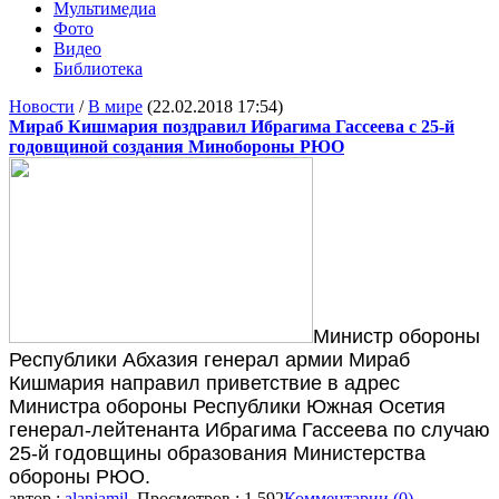
Мультимедиа
Фото
Видео
Библиотека
Новости
/
В мире
(22.02.2018 17:54)
Мираб Кишмария поздравил Ибрагима Гассеева с 25-й
годовщиной создания Минобороны РЮО
Министр обороны
Республики Абхазия генерал армии Мираб
Кишмария направил приветствие в адрес
Министра обороны Республики Южная Осетия
генерал-лейтенанта Ибрагима Гассеева по случаю
25-й годовщины образования Министерства
обороны РЮО.
автор :
alaniamil
, Просмотров : 1 592
Комментарии (0)
,