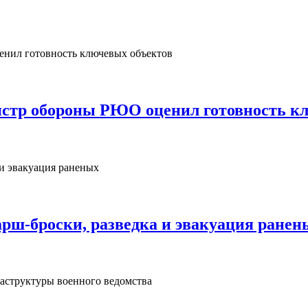
нистр обороны РЮО оценил готовность к
рш‑броски, разведка и эвакуация ранен