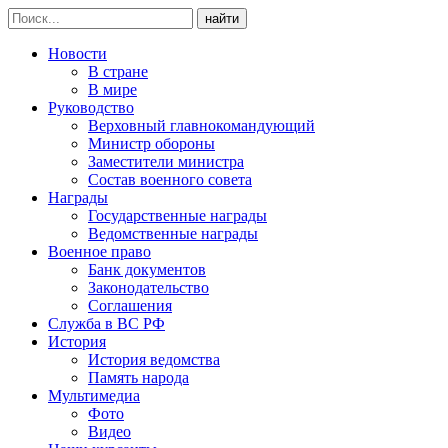
найти
Новости
В стране
В мире
Руководство
Верховный главнокомандующий
Министр обороны
Заместители министра
Состав военного совета
Награды
Государственные награды
Ведомственные награды
Военное право
Банк документов
Законодательство
Соглашения
Служба в ВС РФ
История
История ведомства
Память народа
Мультимедиа
Фото
Видео