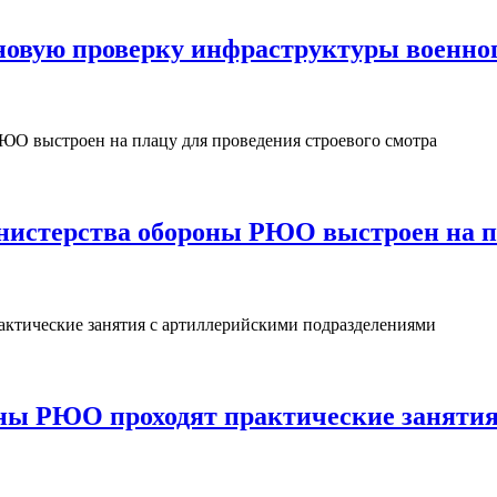
овую проверку инфраструктуры военног
нистерства обороны РЮО выстроен на пл
ны РЮО проходят практические занятия