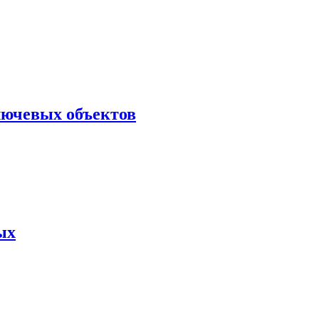
лючевых объектов
ых