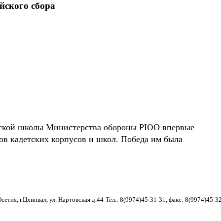
йского сбора
ской школы Министерства обороны РЮО впервые
ов кадетских корпусов и школ. Победа им была
етия, г.Цхинвал, ул. Нартовская д.44
Тел.: 8(9974)45-31-31, факс: 8(9974)45-3